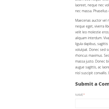
laoreet, neque nec vol
nec massa. Phasellus d
Maecenas auctor vel ma
neque eget, viverra l
velit leo molestie ero
aliquam interdum. Viva
ligula dapibus, sagitt
volutpat. Donec sed su
rhoncus maximus. Sed v
massa justo. Donec bi
augue sagittis, ac lao
nisl suscipit convallis
Submit a Co
NAME
*