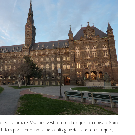
justo a ornare. Vivamus vestibulum id ex quis accumsan. Nam
 Nullam porttitor quam vitae iaculis gravida. Ut et eros aliquet,