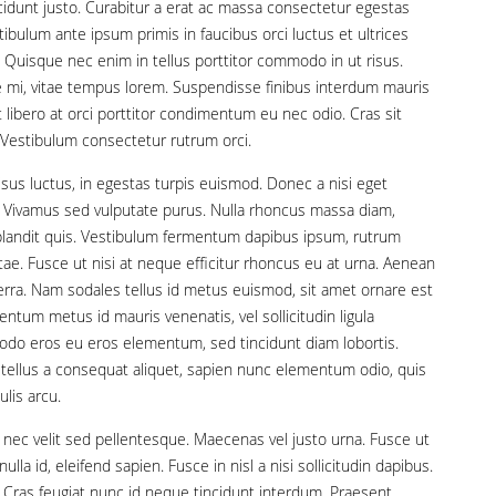
ncidunt justo. Curabitur a erat ac massa consectetur egestas
ibulum ante ipsum primis in faucibus orci luctus et ultrices
 Quisque nec enim in tellus porttitor commodo in ut risus.
 mi, vitae tempus lorem. Suspendisse finibus interdum mauris
libero at orci porttitor condimentum eu nec odio. Cras sit
Vestibulum consectetur rutrum orci.
risus luctus, in egestas turpis euismod. Donec a nisi eget
. Vivamus sed vulputate purus. Nulla rhoncus massa diam,
o blandit quis. Vestibulum fermentum dapibus ipsum, rutrum
vitae. Fusce ut nisi at neque efficitur rhoncus eu at urna. Aenean
viverra. Nam sodales tellus id metus euismod, sit amet ornare est
ntum metus id mauris venenatis, vel sollicitudin ligula
do eros eu eros elementum, sed tincidunt diam lobortis.
tellus a consequat aliquet, sapien nunc elementum odio, quis
ulis arcu.
 nec velit sed pellentesque. Maecenas vel justo urna. Fusce ut
ulla id, eleifend sapien. Fusce in nisl a nisi sollicitudin dapibus.
. Cras feugiat nunc id neque tincidunt interdum. Praesent