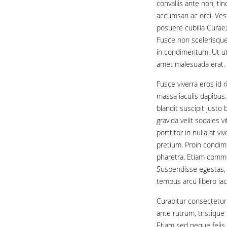
convallis ante non, ti
accumsan ac orci. Vest
posuere cubilia Curae;
Fusce non scelerisque
in condimentum. Ut ut 
amet malesuada erat. 
Fusce viverra eros id 
massa iaculis dapibus
blandit suscipit just
gravida velit sodales 
porttitor in nulla at 
pretium. Proin condime
pharetra. Etiam commo
Suspendisse egestas, 
tempus arcu libero iac
Curabitur consectetur
ante rutrum, tristique n
Etiam sed neque felis