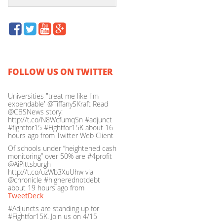
FOLLOW US ON TWITTER
Universities "treat me like I'm
expendable' @TiffanySKraft Read
@CBSNews story:
http://t.co/N8WcfumqSn #adjunct
#fightfor15 #Fightfor15K
about 16
hours ago
from Twitter Web Client
Of schools under “heightened cash
monitoring” over 50% are #4profit
@AiPittsburgh
http://t.co/uzWb3XuUhw via
@chronicle #higherednotdebt
about 19 hours ago
from
TweetDeck
#Adjuncts are standing up for
#Fightfor15K. Join us on 4/15