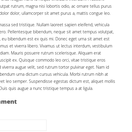
utpat rutrum, magna nisi lobortis odio, ac ornare tellus purus
olor dolor, ullamcorper sit amet purus a, mattis congue leo.
ssa sed tristique. Nullam laoreet sapien eleifend, vehicula
ibero. Pellentesque bibendum, neque sit amet tempus volutpat,
s, eu bibendum est ex quis mi. Donec eget urna sit amet est
mus et viverra libero. Vivamus ut lectus interdum, vestibulum
is diam. Mauris posuere rutrum scelerisque. Aliquam erat
scipit ex. Quisque commodo leo orci, vitae tristique eros
iverra augue velit, sed rutrum tortor pulvinar eget. Nam id
bendum urna dictum cursus vehicula. Morbi rutrum nibh at
reet leo semper. Suspendisse egestas dictum est, aliquet mollis
. Duis quis augue a nunc tristique tempus a at ligula.
mment