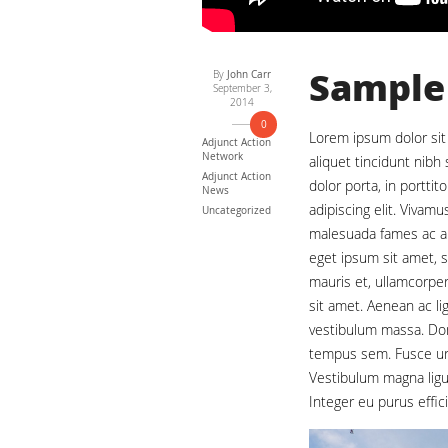
Sample
By
John Carr
September 3,
2014
0
Lorem ipsum dolor sit 
Adjunct Action
Network
aliquet tincidunt nibh
Adjunct Action
dolor porta, in portti
News
adipiscing elit. Vivamu
Uncategorized
malesuada fames ac an
eget ipsum sit amet, s
mauris et, ullamcorper
sit amet. Aenean ac lig
vestibulum massa. Don
tempus sem. Fusce urn
Vestibulum magna ligu
Integer eu purus effic