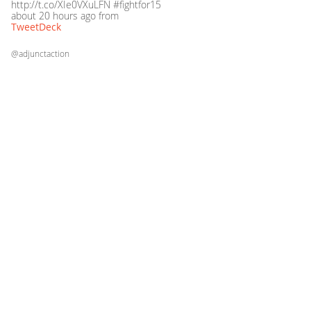
http://t.co/XIe0VXuLFN #fightfor15
about 20 hours ago
from
TweetDeck
@adjunctaction