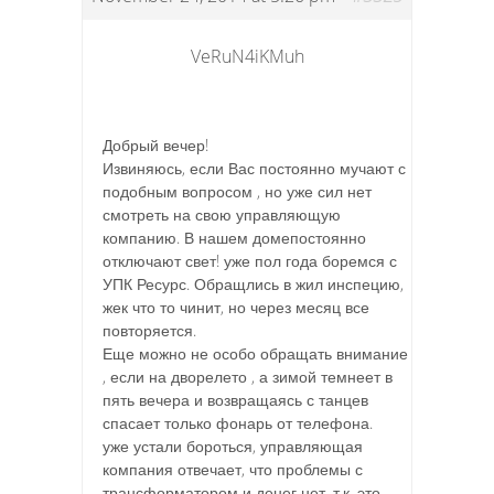
VeRuN4iKMuh
Добрый вечер!
Извиняюсь, если Вас постоянно мучают с
подобным вопросом , но уже сил нет
смотреть на свою
управляющую
компанию. В нашем домепостоянно
отключают свет! уже пол года боремся с
УПК Ресурс. Обращлись в жил инспецию,
жек что то чинит, но через месяц все
повторяется.
Еще можно не особо обращать внимание
, если на дворелето , а зимой темнеет в
пять вечера и возвращаясь с танцев
спасает только фонарь от телефона.
уже устали бороться, управляющая
компания отвечает, что проблемы с
трансформатором и денег нет, т.к. это