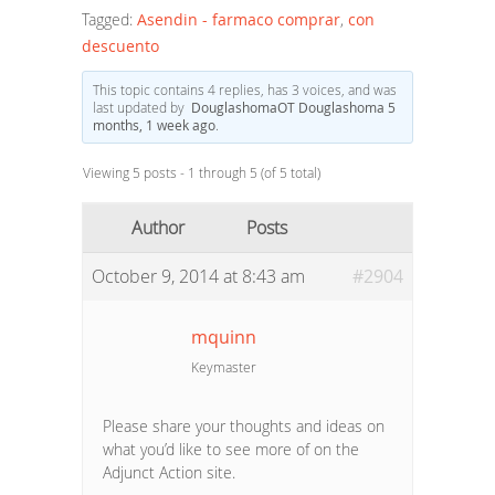
Tagged:
Asendin - farmaco comprar
,
con
descuento
This topic contains 4 replies, has 3 voices, and was
last updated by
DouglashomaOT Douglashoma
5
months, 1 week ago
.
Viewing 5 posts - 1 through 5 (of 5 total)
Author
Posts
October 9, 2014 at 8:43 am
#2904
mquinn
Keymaster
Please share your thoughts and ideas on
what you’d like to see more of on the
Adjunct Action site.