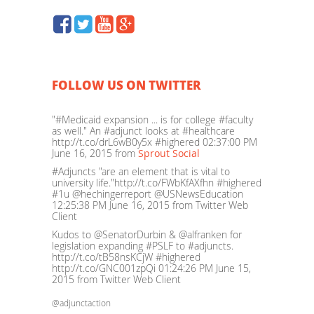
FOLLOW US ON TWITTER
"#Medicaid expansion ... is for college #faculty
as well." An #adjunct looks at #healthcare
http://t.co/drL6wB0y5x #highered
02:37:00 PM
June 16, 2015
from
Sprout Social
#Adjuncts "are an element that is vital to
university life."http://t.co/FWbKfAXfhn #highered
#1u @hechingerreport @USNewsEducation
12:25:38 PM June 16, 2015
from Twitter Web
Client
Kudos to @SenatorDurbin & @alfranken for
legislation expanding #PSLF to #adjuncts.
http://t.co/tB58nsKCjW #highered
http://t.co/GNC001zpQi
01:24:26 PM June 15,
2015
from Twitter Web Client
@adjunctaction