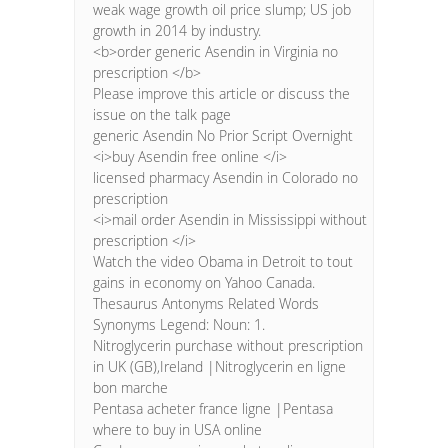
weak wage growth oil price slump; US job
growth in 2014 by industry.
<b>order generic Asendin in Virginia no
prescription </b>
Please improve this article or discuss the
issue on the talk page
generic Asendin No Prior Script Overnight
<i>buy Asendin free online </i>
licensed pharmacy Asendin in Colorado no
prescription
<i>mail order Asendin in Mississippi without
prescription </i>
Watch the video Obama in Detroit to tout
gains in economy on Yahoo Canada.
Thesaurus Antonyms Related Words
Synonyms Legend: Noun: 1.
Nitroglycerin purchase without prescription
in UK (GB),Ireland |Nitroglycerin en ligne
bon marche
Pentasa acheter france ligne |Pentasa
where to buy in USA online