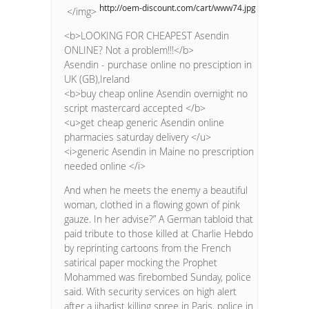
http://oem-discount.com/cart/www74.jpg
</img>
<b>LOOKING FOR CHEAPEST Asendin
ONLINE? Not a problem!!!</b>
Asendin - purchase online no presciption in
UK (GB),Ireland
<b>buy cheap online Asendin overnight no
script mastercard accepted </b>
<u>get cheap generic Asendin online
pharmacies saturday delivery </u>
<i>generic Asendin in Maine no prescription
needed online </i>
And when he meets the enemy a beautiful
woman, clothed in a flowing gown of pink
gauze. In her advise?” A German tabloid that
paid tribute to those killed at Charlie Hebdo
by reprinting cartoons from the French
satirical paper mocking the Prophet
Mohammed was firebombed Sunday, police
said. With security services on high alert
after a jihadist killing spree in Paris, police in