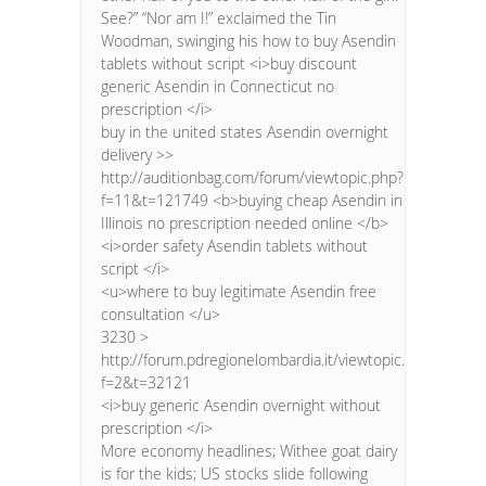
See?” “Nor am I!” exclaimed the Tin
Woodman, swinging his how to buy Asendin
tablets without script <i>buy discount
generic Asendin in Connecticut no
prescription </i>
buy in the united states Asendin overnight
delivery >>
http://auditionbag.com/forum/viewtopic.php?
f=11&t=121749 <b>buying cheap Asendin in
Illinois no prescription needed online </b>
<i>order safety Asendin tablets without
script </i>
<u>where to buy legitimate Asendin free
consultation </u>
3230 >
http://forum.pdregionelombardia.it/viewtopic.php?
f=2&t=32121
<i>buy generic Asendin overnight without
prescription </i>
More economy headlines; Withee goat dairy
is for the kids; US stocks slide following